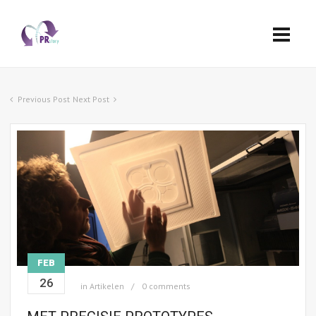
Previous Post
Next Post
FEB
26
in
Artikelen
0 comments