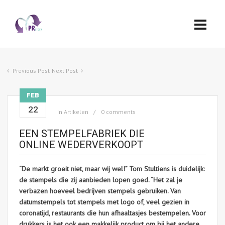
Previous Post
Next Post
FEB
22
in
Artikelen
0 comments
EEN STEMPELFABRIEK DIE
ONLINE WEDERVERKOOPT
“De markt groeit niet, maar wij wel!” Tom Stultiens is duidelijk:
de stempels die zij aanbieden lopen goed. “Het zal je
verbazen hoeveel bedrijven stempels gebruiken. Van
datumstempels tot stempels met logo of, veel gezien in
coronatijd, restaurants die hun afhaaltasjes bestempelen. Voor
drukkers is het ook een makkelijk product om bij het andere