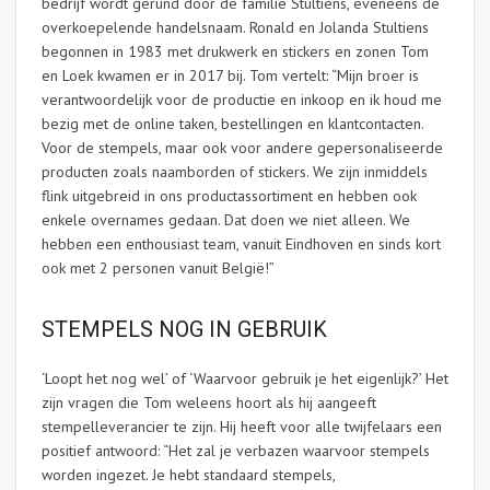
bedrijf wordt gerund door de familie Stultiens, eveneens de
overkoepelende handelsnaam. Ronald en Jolanda Stultiens
begonnen in 1983 met drukwerk en stickers en zonen Tom
en Loek kwamen er in 2017 bij. Tom vertelt: “Mijn broer is
verantwoordelijk voor de productie en inkoop en ik houd me
bezig met de online taken, bestellingen en klantcontacten.
Voor de stempels, maar ook voor andere gepersonaliseerde
producten zoals naamborden of stickers. We zijn inmiddels
flink uitgebreid in ons productassortiment en hebben ook
enkele overnames gedaan. Dat doen we niet alleen. We
hebben een enthousiast team, vanuit Eindhoven en sinds kort
ook met 2 personen vanuit België!”
STEMPELS NOG IN GEBRUIK
‘Loopt het nog wel’ of ‘Waarvoor gebruik je het eigenlijk?’ Het
zijn vragen die Tom weleens hoort als hij aangeeft
stempelleverancier te zijn. Hij heeft voor alle twijfelaars een
positief antwoord: “Het zal je verbazen waarvoor stempels
worden ingezet. Je hebt standaard stempels,