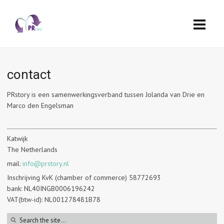
contact
PRstory is een samenwerkingsverband tussen Jolanda van Drie en
Marco den Engelsman
Katwijk
The Netherlands
mail:
info@prstory.nl
Inschrijving KvK (chamber of commerce) 58772693
bank: NL40INGB0006196242
VAT(btw-id):
NL001278481B78