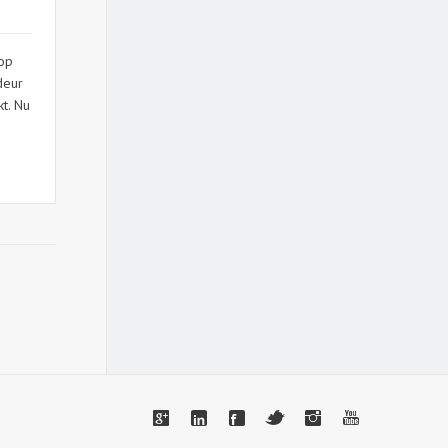
 op
deur
t. Nu