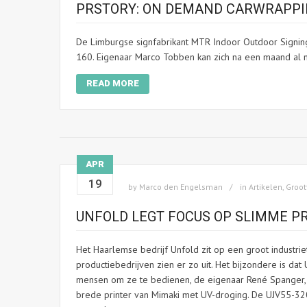
PRSTORY: ON DEMAND CARWRAPPI
De Limburgse signfabrikant MTR Indoor Outdoor Signing
160. Eigenaar Marco Tobben kan zich na een maand al ni
READ MORE
APR
19
by
Marco den Engelsman
in
Artikelen
,
Groot
UNFOLD LEGT FOCUS OP SLIMME P
Het Haarlemse bedrijf Unfold zit op een groot industrie
productiebedrijven zien er zo uit. Het bijzondere is da
mensen om ze te bedienen, de eigenaar René Spanger, do
brede printer van Mimaki met UV-droging. De UJV55-320