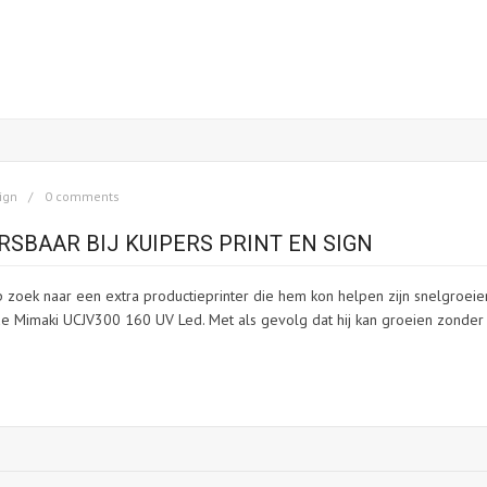
ign
0 comments
SBAAR BIJ KUIPERS PRINT EN SIGN
p zoek naar een extra productieprinter die hem kon helpen zijn snelgroei
 de Mimaki UCJV300 160 UV Led. Met als gevolg dat hij kan groeien zonder