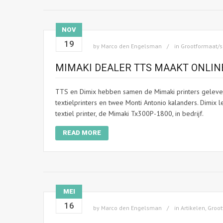
NOV
19
by
Marco den Engelsman
in
Grootformaat/s
MIMAKI DEALER TTS MAAKT ONLIN
TTS en Dimix hebben samen de Mimaki printers geleverd
textielprinters en twee Monti Antonio kalanders. Dimix 
textiel printer, de Mimaki Tx300P-1800, in bedrijf.
READ MORE
MEI
16
by
Marco den Engelsman
in
Artikelen
,
Groot