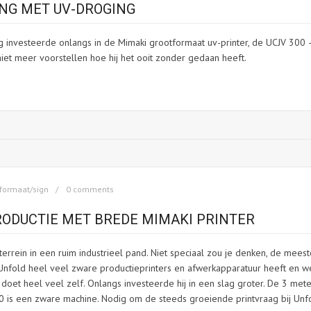
NG MET UV-DROGING
 investeerde onlangs in de Mimaki grootformaat uv-printer, de UCJV 300 
et meer voorstellen hoe hij het ooit zonder gedaan heeft.
formaat/sign
0 comments
RODUCTIE MET BREDE MIMAKI PRINTER
terrein in een ruim industrieel pand. Niet speciaal zou je denken, de meest
t Unfold heel veel zware productieprinters en afwerkapparatuur heeft en w
et heel veel zelf. Onlangs investeerde hij in een slag groter. De 3 met
 is een zware machine. Nodig om de steeds groeiende printvraag bij Unf