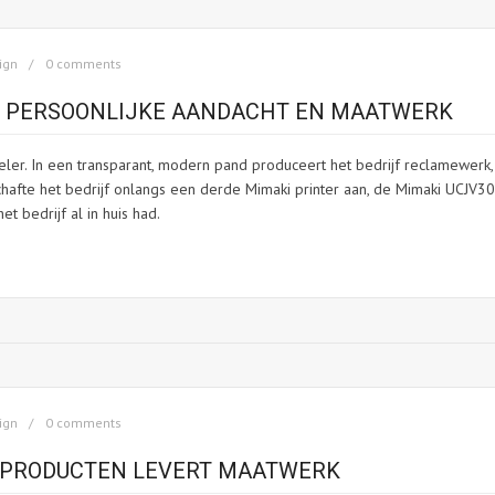
ign
0 comments
T PERSOONLIJKE AANDACHT EN MAATWERK
ler. In een transparant, modern pand produceert het bedrijf reclamewerk,
chafte het bedrijf onlangs een derde Mimaki printer aan, de Mimaki UCJV3
t bedrijf al in huis had.
ign
0 comments
EPRODUCTEN LEVERT MAATWERK