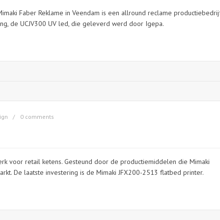
Mimaki Faber Reklame in Veendam is een allround reclame productiebedrij
ing, de UCJV300 UV led, die geleverd werd door Igepa.
ign
0 comments
twerk voor retail ketens. Gesteund door de productiemiddelen die Mimaki
arkt. De laatste investering is de Mimaki JFX200-2513 flatbed printer.