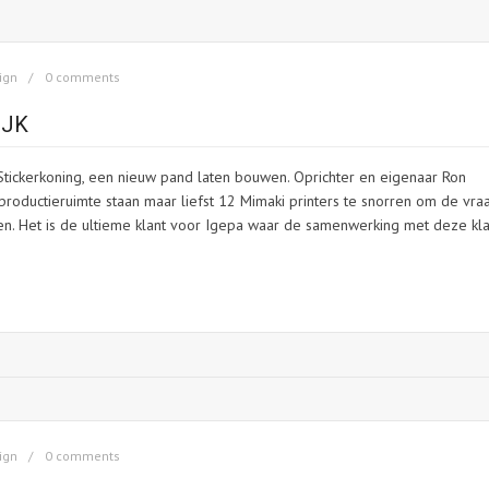
ign
0 comments
IJK
 Stickerkoning, een nieuw pand laten bouwen. Oprichter en eigenaar Ron
 productieruimte staan maar liefst 12 Mimaki printers te snorren om de vra
den. Het is de ultieme klant voor Igepa waar de samenwerking met deze kla
ign
0 comments