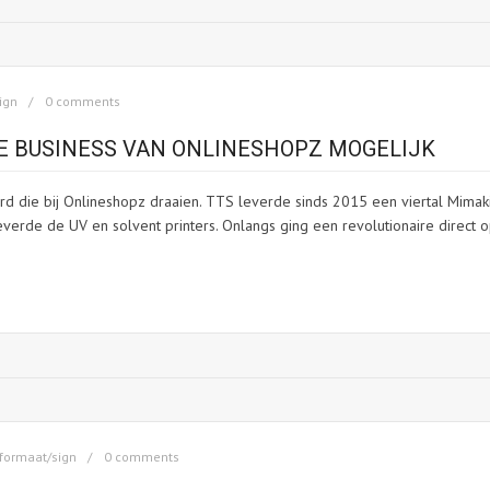
ign
0 comments
E BUSINESS VAN ONLINESHOPZ MOGELIJK
 die bij Onlineshopz draaien. TTS leverde sinds 2015 een viertal Mimak
leverde de UV en solvent printers. Onlangs ging een revolutionaire direct 
formaat/sign
0 comments