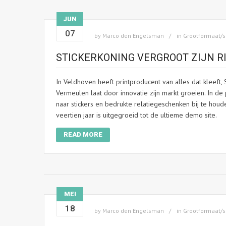
JUN
07
by
Marco den Engelsman
in
Grootformaat/s
STICKERKONING VERGROOT ZIJN R
In Veldhoven heeft printproducent van alles dat kleeft,
Vermeulen laat door innovatie zijn markt groeien. In de
naar stickers en bedrukte relatiegeschenken bij te hou
veertien jaar is uitgegroeid tot de ultieme demo site.
READ MORE
MEI
18
by
Marco den Engelsman
in
Grootformaat/s