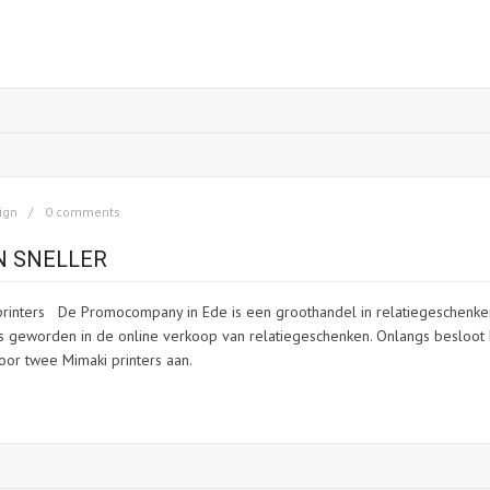
ign
0 comments
N SNELLER
rinters De Promocompany in Ede is een groothandel in relatiegeschenken
er is geworden in de online verkoop van relatiegeschenken. Onlangs besloot 
oor twee Mimaki printers aan.