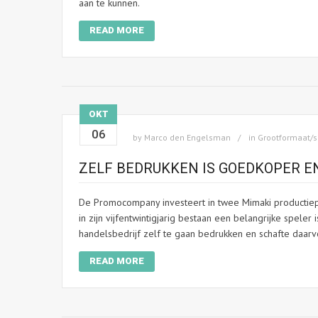
aan te kunnen.
READ MORE
OKT
06
by
Marco den Engelsman
in
Grootformaat/s
ZELF BEDRUKKEN IS GOEDKOPER E
De Promocompany investeert in twee Mimaki productiep
in zijn vijfentwintigjarig bestaan een belangrijke spel
handelsbedrijf zelf te gaan bedrukken en schafte daarv
READ MORE