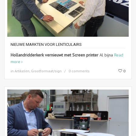
NIEUWE MARKTEN VOOR LENTICULAIRS
Hollandridderkerk vernieuwt met Screen printer
Al bijna
Read
more
in
Artikelen
,
Grootformaat/sign
0 comments
0