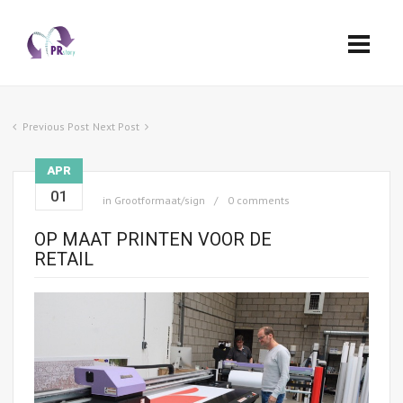
Previous Post
Next Post
APR
01
in
Grootformaat/sign
0 comments
OP MAAT PRINTEN VOOR DE
RETAIL