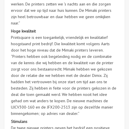
werken. De printers zetten we ‘s nachts aan en die zorgen
ervoor dat we op tijd naar huis kunnen. De Mimaki printers
zijn heel betrouwbaar en daar hebben we geen omkijken
naar.”
Hoge kwaliteit
Printsquare is een toegankelijk, vriendelijk en kwalitatief
hoogstaand print bedrijf. Die kwaliteit komt volgens Aarts
door het hoge niveau dat de Mimaki printers leveren.
“Printers hebben ook begeleiding nodig en de combinatie
van de kennis die wij hebben en de kwaliteit van de printer
zorgt voor ons bestaansrecht. Mimaki hebben we gekozen
door de relatie die we hebben met de dealer Dimix. Zij
hadden het vertrouwen bij onze start om tijd aan ons te
besteden. Zij hebben in feite voor de printers gekozen in de
deal die toen gemaakt werd. We hebben nooit het idee
gehad om wat anders te kopen. De nieuwe machines de
UJCV300-160 en de JFX200-2513 zijn op dezelfde manier
binnengekomen; op advies van dealer.”
Stimulans
De twee nieuwe printers geven het bedrijf een positieve