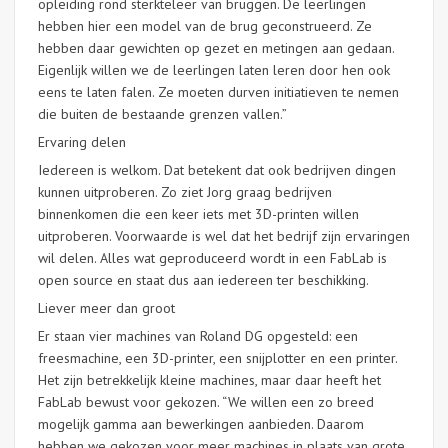
opleiding rond sterkteleer van bruggen. De leerlingen
hebben hier een model van de brug geconstrueerd. Ze
hebben daar gewichten op gezet en metingen aan gedaan.
Eigenlijk willen we de leerlingen laten leren door hen ook
eens te laten falen. Ze moeten durven initiatieven te nemen
die buiten de bestaande grenzen vallen.”
Ervaring delen
Iedereen is welkom. Dat betekent dat ook bedrijven dingen
kunnen uitproberen. Zo ziet Jorg graag bedrijven
binnenkomen die een keer iets met 3D-printen willen
uitproberen. Voorwaarde is wel dat het bedrijf zijn ervaringen
wil delen. Alles wat geproduceerd wordt in een FabLab is
open source en staat dus aan iedereen ter beschikking.
Liever meer dan groot
Er staan vier machines van Roland DG opgesteld: een
freesmachine, een 3D-printer, een snijplotter en een printer.
Het zijn betrekkelijk kleine machines, maar daar heeft het
FabLab bewust voor gekozen. “We willen een zo breed
mogelijk gamma aan bewerkingen aanbieden. Daarom
hebben we gekozen voor meer machines in plaats van grote