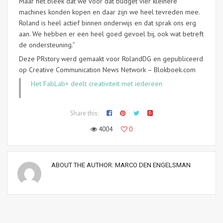
Maar het bleek dat we voor dat budget vier kleinere
machines konden kopen en daar zijn we heel tevreden mee.
Roland is heel actief binnen onderwijs en dat sprak ons erg
aan. We hebben er een heel goed gevoel bij, ook wat betreft
de ondersteuning.”
Deze PRstory werd gemaakt voor RolandDG en gepubliceerd
op Creative Communication News Network – Blokboek.com
Het FabLab+ deelt creativiteit met iedereen
Share this:
4004
0
ABOUT THE AUTHOR:
MARCO DEN ENGELSMAN