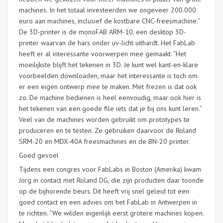
machines. In het totaal investeerden we ongeveer 200.000
euro aan machines, inclusief de kostbare CNC-freesmachine.”
De 3D-printer is de monoFAB ARM-10, een desktop 3D-
printer waarvan de hars onder uv-licht uithardt. Het FabLab
heeft er al interessante voorwerpen mee gemaakt. “Het
moeilijkste blijft het tekenen in 3D. Je kunt wel kant-en-klare
voorbeelden downloaden, maar het interessante is toch om
er een eigen ontwerp mee te maken. Met frezen is dat ook
zo. De machine bedienen is heel eenvoudig, maar ook hier is
het tekenen van een goede file iets dat je bij ons kunt leren.”
Veel van de machines worden gebruikt om prototypes te
produceren en te testen. Ze gebruiken daarvoor de Roland
SRM-20 en MDX-40A freesmachines en de BN-20 printer.
Goed gevoel
Tijdens een congres voor FabLabs in Boston (Amerika) kwam
Jorg in contact met Roland DG, die zijn producten daar toonde
op de bijhorende beurs. Dit heeft vrij snel geleid tot een
goed contact en een advies om het FabLab in Antwerpen in
te richten. “We wilden eigenlijk eerst grotere machines kopen.