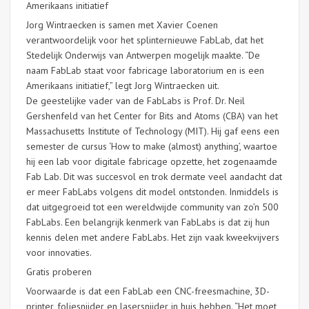
Amerikaans initiatief
Jorg Wintraecken is samen met Xavier Coenen
verantwoordelijk voor het splinternieuwe FabLab, dat het
Stedelijk Onderwijs van Antwerpen mogelijk maakte. “De
naam FabLab staat voor fabricage laboratorium en is een
Amerikaans initiatief,” legt Jorg Wintraecken uit.
De geestelijke vader van de FabLabs is Prof. Dr. Neil
Gershenfeld van het Center for Bits and Atoms (CBA) van het
Massachusetts Institute of Technology (MIT). Hij gaf eens een
semester de cursus ‘How to make (almost) anything’, waartoe
hij een lab voor digitale fabricage opzette, het zogenaamde
Fab Lab. Dit was succesvol en trok dermate veel aandacht dat
er meer FabLabs volgens dit model ontstonden. Inmiddels is
dat uitgegroeid tot een wereldwijde community van zo’n 500
FabLabs. Een belangrijk kenmerk van FabLabs is dat zij hun
kennis delen met andere FabLabs. Het zijn vaak kweekvijvers
voor innovaties.
Gratis proberen
Voorwaarde is dat een FabLab een CNC-freesmachine, 3D-
printer, foliesnijder en lasersnijder in huis hebben. “Het moet