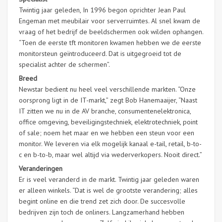
Twintig jaar geleden, In 1996 begon oprichter Jean Paul
Engeman met meubilair voor serverruimtes. Al snel kwam de
vraag of het bedrijf de beeldschermen ook wilden ophangen.
“Toen de eerste tft monitoren kwamen hebben we de eerste
monitorsteun geïntroduceerd. Dat is uitgegroeid tot de
specialist achter de schermen”.
Breed
Newstar bedient nu heel veel verschillende markten. “Onze
oorsprong ligt in de IT-markt,” zegt Bob Hanemaaijer, “Naast
IT zitten we nu in de AV branche, consumentenelektronica,
office omgeving, beveiligingstechniek, elektrotechniek, point
of sale; noem het maar en we hebben een steun voor een
monitor. We leveren via elk mogelijk kanaal e-tail, retail, b-to-
c en b-to-b, maar wel altijd via wederverkopers. Nooit direct.”
Veranderingen
Er is veel veranderd in de markt. Twintig jaar geleden waren
er alleen winkels. “Dat is wel de grootste verandering; alles
begint online en die trend zet zich door. De succesvolle
bedrijven zijn toch de onliners. Langzamerhand hebben