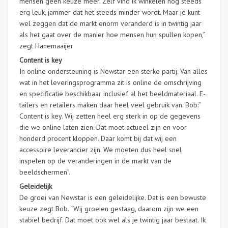
mensen geen keuze meer. Zelf vind ik winkelen nog steeds
erg leuk, jammer dat het steeds minder wordt. Maar je kunt
wel zeggen dat de markt enorm veranderd is in twintig jaar
als het gaat over de manier hoe mensen hun spullen kopen,”
zegt Hanemaaijer
Content is key
In online ondersteuning is Newstar een sterke partij. Van alles
wat in het leveringsprogramma zit is online de omschrijving
en specificatie beschikbaar inclusief al het beeldmateriaal. E-
tailers en retailers maken daar heel veel gebruik van. Bob:”
Content is key. Wij zetten heel erg sterk in op de gegevens
die we online laten zien. Dat moet actueel zijn en voor
honderd procent kloppen. Daar komt bij dat wij een
accessoire leverancier zijn. We moeten dus heel snel
inspelen op de veranderingen in de markt van de
beeldschermen”.
Geleidelijk
De groei van Newstar is een geleidelijke. Dat is een bewuste
keuze zegt Bob. “Wij groeien gestaag, daarom zijn we een
stabiel bedrijf. Dat moet ook wel als je twintig jaar bestaat. Ik