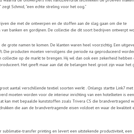
d waarna de ontwerpers met handzeefdruk technieken de proeven maken.
 zegt Schmid, “een echte streling voor het oog.”
edrijven die met de ontwerpen en de stoffen aan de slag gaan om die te
an banken en gordijnen. De collectie die dit soort bedrijven ontwerpt w
n de grote namen te komen. De klanten waren heel voorzichtig. Een uitgev
 blijft. Die producten moeten vervolgens die periode na geproduceerd worde
n collectie op de markt te brengen. Hij wil dan ook een zekerheid hebben 
t produceert. Het geeft maar aan dat de belangen heel groot zijn waar het 
ot aantal verschillende textiel soorten werkt . Onlangs startte Link7 met
verd moeten worden voor de interieur inrichting van een hotelketen is ee
Dat kan met bepaalde kunststoffen zoals Trivera CS die brandvertragend w
rukken die aan de brandvertragende eisen voldoet en waar de kwaliteit 
ublimatie-transfer printing en levert een uitstekende productiviteit, een