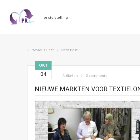
pr storytelling
Previous Post
Next Post
OKT
04
in
Artikelen
0 comments
NIEUWE MARKTEN VOOR TEXTIEL