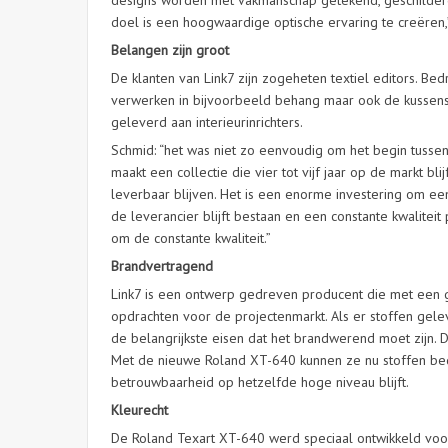
designs worden met vakmanschap getekend, geschilder
doel is een hoogwaardige optische ervaring te creëren,”
Belangen zijn groot
De klanten van Link7 zijn zogeheten textiel editors. B
verwerken in bijvoorbeeld behang maar ook de kussens v
geleverd aan interieurinrichters.
Schmid: “het was niet zo eenvoudig om het begin tusse
maakt een collectie die vier tot vijf jaar op de markt
leverbaar blijven. Het is een enorme investering om ee
de leverancier blijft bestaan en een constante kwalitei
om de constante kwaliteit.”
Brandvertragend
Link7 is een ontwerp gedreven producent die met een gro
opdrachten voor de projectenmarkt. Als er stoffen gele
de belangrijkste eisen dat het brandwerend moet zijn. 
Met de nieuwe Roland XT-640 kunnen ze nu stoffen bed
betrouwbaarheid op hetzelfde hoge niveau blijft.
Kleurecht
De Roland Texart XT-640 werd speciaal ontwikkeld voor s