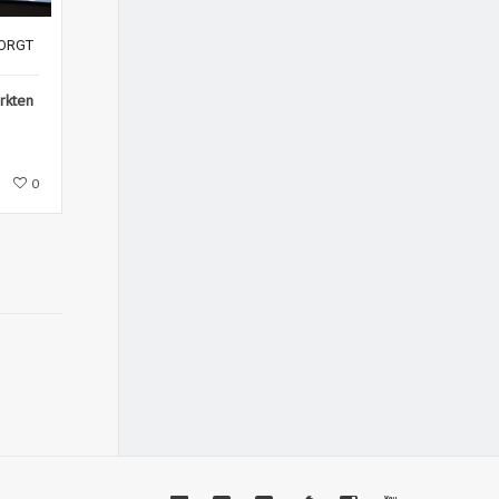
ZORGT
rkten
0