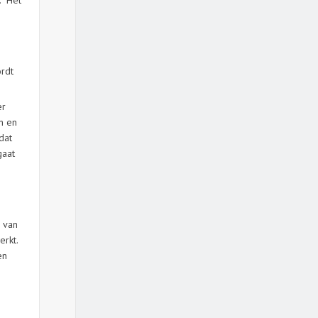
 “Het
ordt
er
n en
dat
gaat
n van
erkt.
en