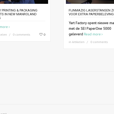
 PRINTING & PACKAGING
FIJNMAZIG LASERSTANSEN 
STS IN NEW MANROLAND
VOOR EXTRA PAPIERBELEVING
S
Yart Factory opent nieuwe ma
 more
met de SEI PaperOne 5000
geleverd
Read more
kelen
0 comments
0
in
Artikelen
0 comments