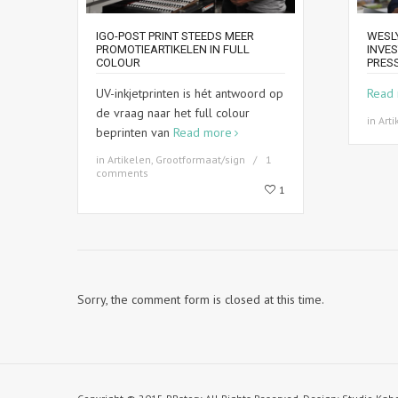
IGO-POST PRINT STEEDS MEER
WESLY
PROMOTIEARTIKELEN IN FULL
INVE
COLOUR
PRES
UV-inkjetprinten is hét antwoord op
Read
de vraag naar het full colour
in
Arti
beprinten van
Read more
in
Artikelen
,
Grootformaat/sign
1
comments
1
Sorry, the comment form is closed at this time.