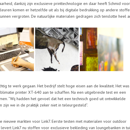
heid, dankzij zijn exclusieve printtechnologie en daar heeft Schmid voor
 kleuren komen er hetzelfde uit als bij digitale bedrukking op andere stoff
nnen vergroten. De natuurlijke materialen gedragen zich tenslotte heel 
chtig te werk gegaan. Het bedrijf stelt hoge eisen aan de kwaliteit. Het was
blimatie printer XT-640 aan te schaffen. Na een uitgebreide test en een
en. “Wij hadden het gevoel dat het een technisch goed uit ontwikkelde
 zijn we in de praktijk zeker niet in teleurgesteld”.
 nieuwe markten voor Link7. Eerste testen met materialen voor outdoor
levert Link7 nu stoffen voor exclusieve bekleding van loungebanken in tu