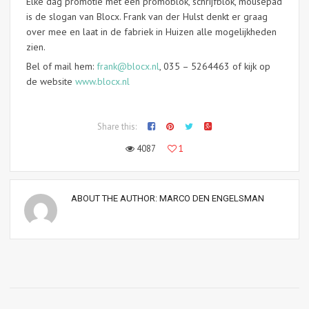
Elke dag promotie met een promoblok, schrijfblok, mousepad
is de slogan van Blocx. Frank van der Hulst denkt er graag
over mee en laat in de fabriek in Huizen alle mogelijkheden
zien.
Bel of mail hem:
frank@blocx.nl
, 035 – 5264463 of kijk op
de website
www.blocx.nl
Share this:
4087
1
ABOUT THE AUTHOR:
MARCO DEN ENGELSMAN