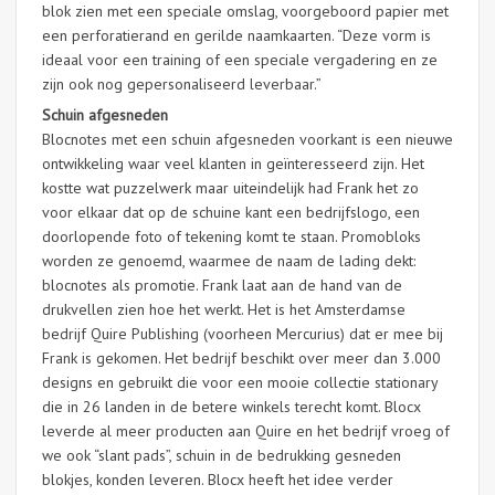
blok zien met een speciale omslag, voorgeboord papier met
een perforatierand en gerilde naamkaarten. “Deze vorm is
ideaal voor een training of een speciale vergadering en ze
zijn ook nog gepersonaliseerd leverbaar.”
Schuin afgesneden
Blocnotes met een schuin afgesneden voorkant is een nieuwe
ontwikkeling waar veel klanten in geïnteresseerd zijn. Het
kostte wat puzzelwerk maar uiteindelijk had Frank het zo
voor elkaar dat op de schuine kant een bedrijfslogo, een
doorlopende foto of tekening komt te staan. Promobloks
worden ze genoemd, waarmee de naam de lading dekt:
blocnotes als promotie. Frank laat aan de hand van de
drukvellen zien hoe het werkt. Het is het Amsterdamse
bedrijf Quire Publishing (voorheen Mercurius) dat er mee bij
Frank is gekomen. Het bedrijf beschikt over meer dan 3.000
designs en gebruikt die voor een mooie collectie stationary
die in 26 landen in de betere winkels terecht komt. Blocx
leverde al meer producten aan Quire en het bedrijf vroeg of
we ook “slant pads”, schuin in de bedrukking gesneden
blokjes, konden leveren. Blocx heeft het idee verder