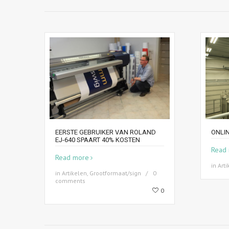
EERSTE GEBRUIKER VAN ROLAND
ONLIN
EJ-640 SPAART 40% KOSTEN
Read
Read more
in
Arti
in
Artikelen
,
Grootformaat/sign
0
comments
0