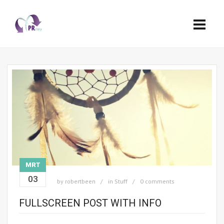
MRT
03
by
robertbeen
in
Stuff
0 comments
FULLSCREEN POST WITH INFO