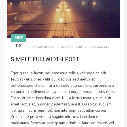
MRT
03
by
robertbeen
in
Cities
,
Stuff
0 comments
SIMPLE FULLWIDTH POST
Eget quisque luctus pellentesque tellus, vel sodales elit
feugiat vel. Donec velit dui, dapibus sed metus et,
pellentesque pretium orci quisque ut ante nunc. Suspendisse
vulputate condimentum sapien, ac congue neque iaculis eget.
Fusce sit amet interdum diam. Nulla lectus mauris, cursus sit
amet lectus et, pulvinar pellentesque est. Curabitur aliquam
nisl quis mauris euismod, non interdum velit ullamcorper.
Proin vitae justo vel nisi sagittis ultricies. Interdum et
malesuada fames ac ante ipsum primis in faucibus mauris vel