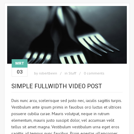
MRT
03
by
robertbeen
in
Stuff
0 comments
SIMPLE FULLWIDTH VIDEO POST
Duis nunc arcu, scelerisque sed justo nec, iaculis sagittis turpis.
Vestibulum ante ipsum primis in faucibus orci luctus et ultrices
posuere cubilia curae. Mauris volutpat, neque in rutrum
elementum, mauris justo suscipit dolor, vel accumsan velit
tellus sit amet magna. Vestibulum vestibulum urna eget eros
sagittis, id tempus nunc faucibus. Proin egestas ullamcorper