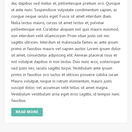
dui, dapibus sed metus et, pellentesque pretium orci. Quisque
ut ante nunc. Suspendisse vulputate condimentum sapien, ac
congue neque iaculis eget. Fusce sit amet interdum diam.
Nulla lectus mauris, cursus sit amet lectus et, pulvinar
pellentesque est. Curabitur aliquam nisl quis mauris euismod,
non interdum velit ullamcorper. Proin vitae justo vel nisi
sagittis ultricies. Interdum et malesuada fames ac ante ipsum
primis in faucibus mauris vel sapien auctor. Lorem ipsum dolor
sit amet, consectetur adipiscing elit. Aenean placerat risus et
nisl volutpat dapibus in non lectus. Duis nunc arcu, scelerisque
sed justo nec, iaculis sagittis turpis. Vestibulum ante ipsum
primis in faucibus orci luctus et ultrices posuere cubilia curae.
Mauris volutpat, neque in rutrum elementum, mauris justo
suscipit dolor, vel accumsan velit tellus sit amet magna.
Vestibulum vestibulum urna eget eros sagittis, id tempus nunc
faucibus.
READ MORE