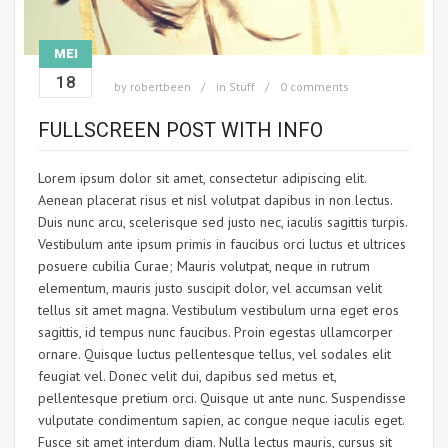
MEI
18
by
robertbeen
in
Stuff
0 comments
FULLSCREEN POST WITH INFO
Lorem ipsum dolor sit amet, consectetur adipiscing elit.
Aenean placerat risus et nisl volutpat dapibus in non lectus.
Duis nunc arcu, scelerisque sed justo nec, iaculis sagittis turpis.
Vestibulum ante ipsum primis in faucibus orci luctus et ultrices
posuere cubilia Curae; Mauris volutpat, neque in rutrum
elementum, mauris justo suscipit dolor, vel accumsan velit
tellus sit amet magna. Vestibulum vestibulum urna eget eros
sagittis, id tempus nunc faucibus. Proin egestas ullamcorper
ornare. Quisque luctus pellentesque tellus, vel sodales elit
feugiat vel. Donec velit dui, dapibus sed metus et,
pellentesque pretium orci. Quisque ut ante nunc. Suspendisse
vulputate condimentum sapien, ac congue neque iaculis eget.
Fusce sit amet interdum diam. Nulla lectus mauris, cursus sit