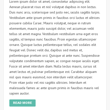
Lorem ipsum dolor sit amet, consectetur adipiscing elit.
Aenean placerat risus et nisl volutpat dapibus in non lectus.
Duis nunc arcu, scelerisque sed justo nec, iaculis sagittis turpis.
Vestibulum ante ipsum primis in faucibus orci luctus et ultrices
posuere cubilia Curae; Mauris volutpat, neque in rutrum
elementum, mauris justo suscipit dolor, vel accumsan velit
tellus sit amet magna. Vestibulum vestibulum urna eget eros
sagittis, id tempus nunc faucibus. Proin egestas ullamcorper
ornare. Quisque luctus pellentesque tellus, vel sodales elit
feugiat vel. Donec velit dui, dapibus sed metus et,
pellentesque pretium orci. Quisque ut ante nunc. Suspendisse
vulputate condimentum sapien, ac congue neque iaculis eget.
Fusce sit amet interdum diam. Nulla lectus mauris, cursus sit
amet lectus et, pulvinar pellentesque est. Curabitur aliquam
nisl quis mauris euismod, non interdum velit ullamcorper.
Proin vitae justo vel nisi sagittis ultricies. Interdum et
malesuada fames ac ante ipsum primis in faucibus mauris vel
sapien auctor.
READ MORE