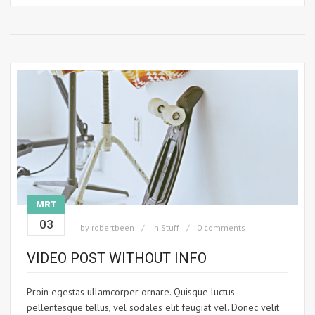
MRT
03
by
robertbeen
in
Stuff
0 comments
VIDEO POST WITHOUT INFO
Proin egestas ullamcorper ornare. Quisque luctus
pellentesque tellus, vel sodales elit feugiat vel. Donec velit