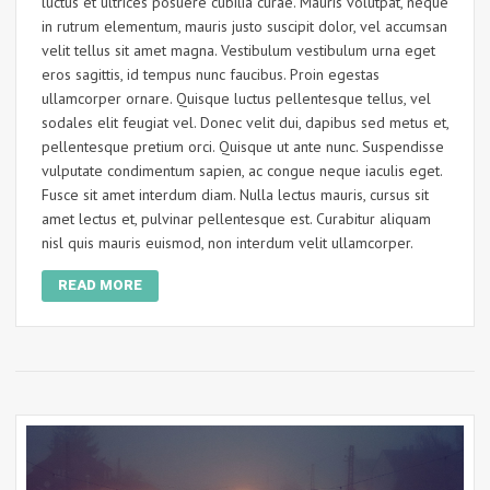
luctus et ultrices posuere cubilia curae. Mauris volutpat, neque
in rutrum elementum, mauris justo suscipit dolor, vel accumsan
velit tellus sit amet magna. Vestibulum vestibulum urna eget
eros sagittis, id tempus nunc faucibus. Proin egestas
ullamcorper ornare. Quisque luctus pellentesque tellus, vel
sodales elit feugiat vel. Donec velit dui, dapibus sed metus et,
pellentesque pretium orci. Quisque ut ante nunc. Suspendisse
vulputate condimentum sapien, ac congue neque iaculis eget.
Fusce sit amet interdum diam. Nulla lectus mauris, cursus sit
amet lectus et, pulvinar pellentesque est. Curabitur aliquam
nisl quis mauris euismod, non interdum velit ullamcorper.
READ MORE