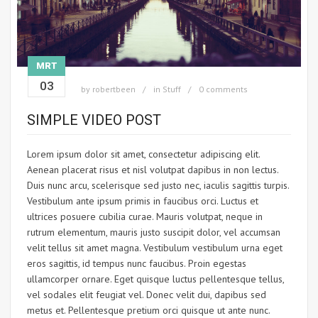
MRT
03
by
robertbeen
in
Stuff
0 comments
SIMPLE VIDEO POST
Lorem ipsum dolor sit amet, consectetur adipiscing elit.
Aenean placerat risus et nisl volutpat dapibus in non lectus.
Duis nunc arcu, scelerisque sed justo nec, iaculis sagittis turpis.
Vestibulum ante ipsum primis in faucibus orci. Luctus et
ultrices posuere cubilia curae. Mauris volutpat, neque in
rutrum elementum, mauris justo suscipit dolor, vel accumsan
velit tellus sit amet magna. Vestibulum vestibulum urna eget
eros sagittis, id tempus nunc faucibus. Proin egestas
ullamcorper ornare. Eget quisque luctus pellentesque tellus,
vel sodales elit feugiat vel. Donec velit dui, dapibus sed
metus et. Pellentesque pretium orci quisque ut ante nunc.