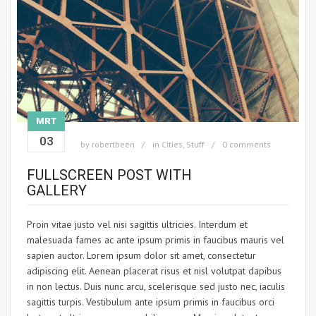
MRT
03
by
robertbeen
in
Cities
,
Stuff
0 comments
FULLSCREEN POST WITH
GALLERY
Proin vitae justo vel nisi sagittis ultricies. Interdum et
malesuada fames ac ante ipsum primis in faucibus mauris vel
sapien auctor. Lorem ipsum dolor sit amet, consectetur
adipiscing elit. Aenean placerat risus et nisl volutpat dapibus
in non lectus. Duis nunc arcu, scelerisque sed justo nec, iaculis
sagittis turpis. Vestibulum ante ipsum primis in faucibus orci