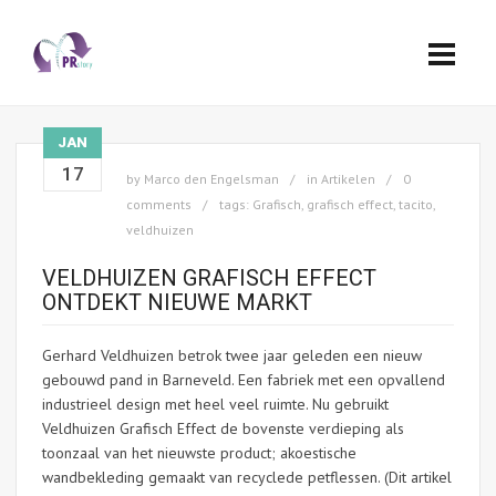
JAN
17
by
Marco den Engelsman
in
Artikelen
0
comments
tags:
Grafisch
,
grafisch effect
,
tacito
,
veldhuizen
VELDHUIZEN GRAFISCH EFFECT
ONTDEKT NIEUWE MARKT
Gerhard Veldhuizen betrok twee jaar geleden een nieuw
gebouwd pand in Barneveld. Een fabriek met een opvallend
industrieel design met heel veel ruimte. Nu gebruikt
Veldhuizen Grafisch Effect de bovenste verdieping als
toonzaal van het nieuwste product; akoestische
wandbekleding gemaakt van recyclede petflessen. (Dit artikel