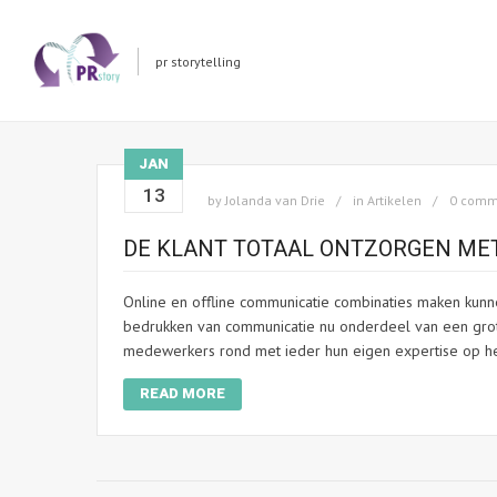
pr storytelling
JAN
13
by
Jolanda van Drie
in
Artikelen
0 comm
DE KLANT TOTAAL ONTZORGEN MET
Online en offline communicatie combinaties maken kunnen
bedrukken van communicatie nu onderdeel van een groter
medewerkers rond met ieder hun eigen expertise op het
READ MORE