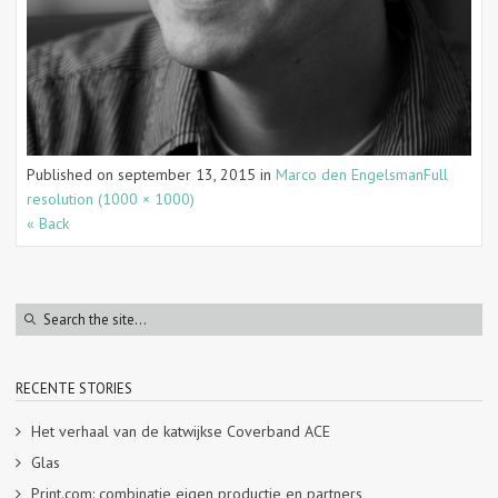
Published on
september 13, 2015
in
Marco den Engelsman
Full
resolution (1000 × 1000)
« Back
RECENTE STORIES
Het verhaal van de katwijkse Coverband ACE
Glas
Print.com: combinatie eigen productie en partners