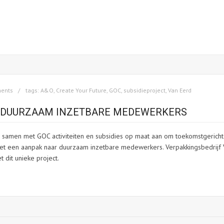
ents
tags:
A&O
,
Create Your Future
,
GOC
,
subsidieproject
,
Van Eerd
R DUURZAAM INZETBARE MEDEWERKERS
s samen met GOC activiteiten en subsidies op maat aan om toekomstgericht
met een aanpak naar duurzaam inzetbare medewerkers. Verpakkingsbedrijf 
dit unieke project.