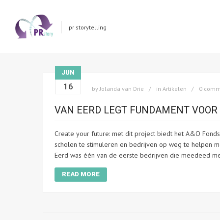
pr storytelling
JUN
16
by
Jolanda van Drie
in
Artikelen
0 comm
VAN EERD LEGT FUNDAMENT VOO
Create your future: met dit project biedt het A&O Fond
scholen te stimuleren en bedrijven op weg te helpen 
Eerd was één van de eerste bedrijven die meedeed met 
READ MORE