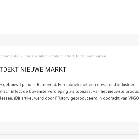
 comments
tags:
Grafisch
,
grafisch effect
,
tacito
,
veldhuizen
NTDEKT NIEUWE MARKT
w gebouwd pand in Barneveld. Een fabriek met een opvallend industrieel
afisch Effect de bovenste verdieping als toonzaal van het nieuwste produc
essen. (Dit artikel werd door PRstory geproduceerd in opdracht van VKGO