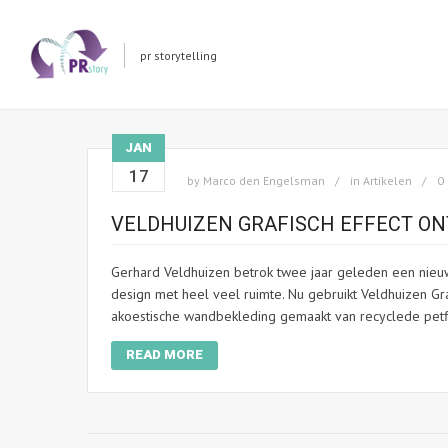
pr storytelling
JAN
17
by
Marco den Engelsman
in
Artikelen
0
VELDHUIZEN GRAFISCH EFFECT O
Gerhard Veldhuizen betrok twee jaar geleden een nieu
design met heel veel ruimte. Nu gebruikt Veldhuizen Gr
akoestische wandbekleding gemaakt van recyclede petfl
READ MORE