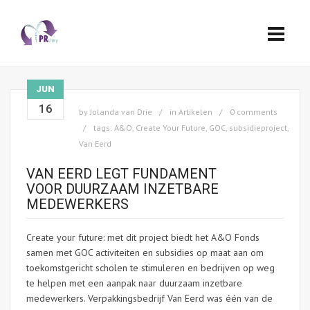
JUN
16
by
Jolanda van Drie
in
Artikelen
0 comments
tags:
A&O
,
Create Your Future
,
GOC
,
subsidieproject
,
Van Eerd
VAN EERD LEGT FUNDAMENT
VOOR DUURZAAM INZETBARE
MEDEWERKERS
Create your future: met dit project biedt het A&O Fonds
samen met GOC activiteiten en subsidies op maat aan om
toekomstgericht scholen te stimuleren en bedrijven op weg
te helpen met een aanpak naar duurzaam inzetbare
medewerkers. Verpakkingsbedrijf Van Eerd was één van de