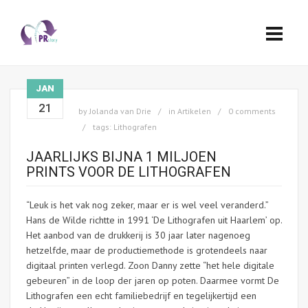
JAN
21
by
Jolanda van Drie
in
Artikelen
0 comments
tags:
Lithografen
JAARLIJKS BIJNA 1 MILJOEN
PRINTS VOOR DE LITHOGRAFEN
“Leuk is het vak nog zeker, maar er is wel veel veranderd.”
Hans de Wilde richtte in 1991 ‘De Lithografen uit Haarlem’ op.
Het aanbod van de drukkerij is 30 jaar later nagenoeg
hetzelfde, maar de productiemethode is grotendeels naar
digitaal printen verlegd. Zoon Danny zette “het hele digitale
gebeuren” in de loop der jaren op poten. Daarmee vormt De
Lithografen een echt familiebedrijf en tegelijkertijd een