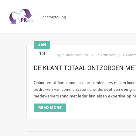
pr storytelling
JAN
13
by
Jolanda van Drie
in
Artikelen
0 comm
DE KLANT TOTAAL ONTZORGEN MET
Online en offline communicatie combinaties maken kunnen
bedrukken van communicatie nu onderdeel van een groter
medewerkers rond met ieder hun eigen expertise op het
READ MORE