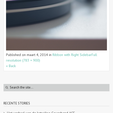
Published on
maart 4, 2014
in
Ribbon with Right Sidebar
Full
resolution (783 × 900)
« Back
RECENTE STORIES
Het verhaal van de katwijkse Coverband ACE