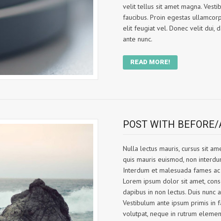
velit tellus sit amet magna. Vest
faucibus. Proin egestas ullamcorp
elit feugiat vel. Donec velit dui
ante nunc.
READ MORE!
POST WITH BEFORE/
Nulla lectus mauris, cursus sit am
quis mauris euismod, non interdum v
Interdum et malesuada fames ac a
Lorem ipsum dolor sit amet, consec
dapibus in non lectus. Duis nunc ar
Vestibulum ante ipsum primis in fa
volutpat, neque in rutrum elementu