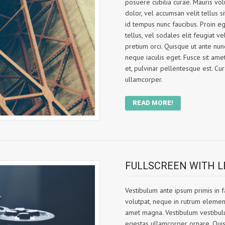
posuere cubilia curae. Mauris vol
dolor, vel accumsan velit tellus 
id tempus nunc faucibus. Proin e
tellus, vel sodales elit feugiat v
pretium orci. Quisque ut ante nu
neque iaculis eget. Fusce sit amet
et, pulvinar pellentesque est. Cu
ullamcorper.
READ MORE!
FULLSCREEN WITH L
Vestibulum ante ipsum primis in fa
volutpat, neque in rutrum elementu
amet magna. Vestibulum vestibulu
egestas ullamcorper ornare. Quisq