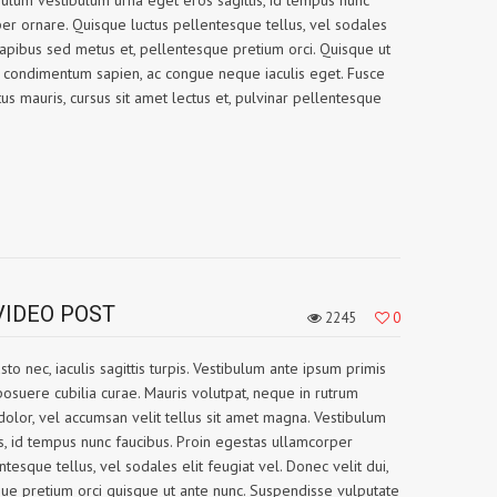
ibulum vestibulum urna eget eros sagittis, id tempus nunc
er ornare. Quisque luctus pellentesque tellus, vel sodales
, dapibus sed metus et, pellentesque pretium orci. Quisque ut
 condimentum sapien, ac congue neque iaculis eget. Fusce
us mauris, cursus sit amet lectus et, pulvinar pellentesque
VIDEO POST
2245
0
sto nec, iaculis sagittis turpis. Vestibulum ante ipsum primis
s posuere cubilia curae. Mauris volutpat, neque in rutrum
dolor, vel accumsan velit tellus sit amet magna. Vestibulum
s, id tempus nunc faucibus. Proin egestas ullamcorper
tesque tellus, vel sodales elit feugiat vel. Donec velit dui,
ue pretium orci quisque ut ante nunc. Suspendisse vulputate