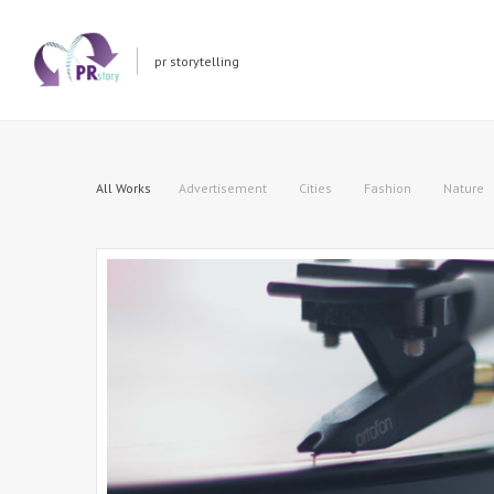
pr storytelling
All Works
Advertisement
Cities
Fashion
Nature