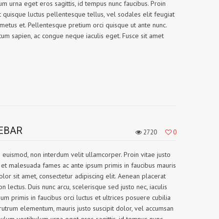
m urna eget eros sagittis, id tempus nunc faucibus. Proin
quisque luctus pellentesque tellus, vel sodales elit feugiat
 metus et. Pellentesque pretium orci quisque ut ante nunc.
m sapien, ac congue neque iaculis eget. Fusce sit amet
DEBAR
2720
0
s euismod, non interdum velit ullamcorper. Proin vitae justo
dum et malesuada fames ac ante ipsum primis in faucibus mauris
lor sit amet, consectetur adipiscing elit. Aenean placerat
on lectus. Duis nunc arcu, scelerisque sed justo nec, iaculis
sum primis in faucibus orci luctus et ultrices posuere cubilia
rutrum elementum, mauris justo suscipit dolor, vel accumsan