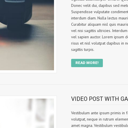
Donec velit dui, dapibus sed metu
Suspendisse vulputate condimentu
interdum diam. Nulla lectus mauris
Curabitur aliquam nisl quis mauri
vel nisi sagittis ultricies. Inter
vel sapien auctor. Lorem ipsum do
risus et nisl volutpat dapibus in n
sagittis turpis.
READ MORE!
VIDEO POST WITH G
Vestibulum ante ipsum primis in fa
volutpat, neque in rutrum elementu
amet magna. Vestibulum vestibulu