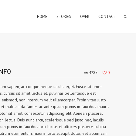
HOME
STORIES
OVER
CONTACT
INFO
4285
0
m sapien, ac congue neque iaculis eget. Fusce sit amet
, cursus sit amet lectus et, pulvinar pellentesque est.
s euismod, non interdum velit ullamcorper. Proin vitae justo
dum et malesuada fames ac ante ipsum primis in faucibus mauris
lor sit amet, consectetur adipiscing elit. Aenean placerat
on lectus. Duis nunc arcu, scelerisque sed justo nec, iaculis
sum primis in faucibus orci luctus et ultrices posuere cubilia
rutrum elementum, mauris justo suscipit dolor, vel accumsan