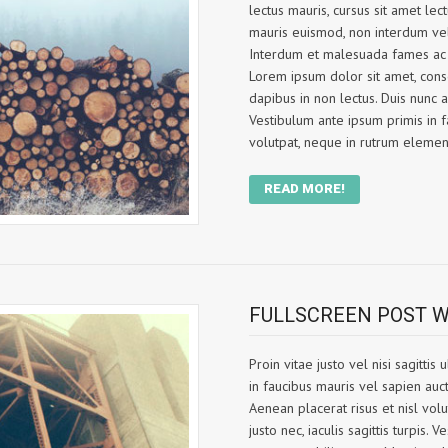
lectus mauris, cursus sit amet lec
mauris euismod, non interdum velit 
Interdum et malesuada fames ac a
Lorem ipsum dolor sit amet, consec
dapibus in non lectus. Duis nunc ar
Vestibulum ante ipsum primis in fa
volutpat, neque in rutrum eleme
READ MORE!
FULLSCREEN POST W
Proin vitae justo vel nisi sagitti
in faucibus mauris vel sapien auct
Aenean placerat risus et nisl volu
justo nec, iaculis sagittis turpis. 