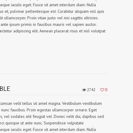
que iaculis eget. Fusce sit amet interdum diam. Nulla
tus et, pulvinar pellentesque est. Curabitur aliquam nisl quis
ullamcorper. Proin vitae justo vel nisi sagittis ultricies.
nte ipsum primis in faucibus mauris vel sapien auctor.
tetur adipiscing elit. Aenean placerat risus et nisl volutpat
ABLE
2742
0
accumsan velit tellus sit amet magna. Vestibulum vestibulum
s nunc faucibus. Proin egestas ullamcorper ornare. Eget
, vel sodales elit feugiat vel. Donec velit dui, dapibus sed
rci quisque ut ante nunc. Suspendisse vulputate
que iaculis eget. Fusce sit amet interdum diam. Nulla