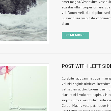
amet magna. Vestibulum vestibulu
egestas ullamcorper ornare. Eget 
vel. Donec velit dui, dapibus sed
Suspendisse vulputate condimentu
diam.
READ MORE!
POST WITH LEFT SI
Curabitur aliquam nisl quis mauri
vel nisi sagittis ultricies. Inter
vel sapien auctor. Lorem ipsum do
risus et nisl volutpat dapibus in n
sagittis turpis. Vestibulum ante ip
Curae; Mauris volutpat, neque in 