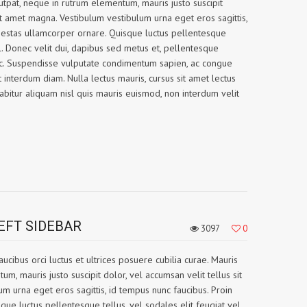
utpat, neque in rutrum elementum, mauris justo suscipit
sit amet magna. Vestibulum vestibulum urna eget eros sagittis,
gestas ullamcorper ornare. Quisque luctus pellentesque
el. Donec velit dui, dapibus sed metus et, pellentesque
nc. Suspendisse vulputate condimentum sapien, ac congue
 interdum diam. Nulla lectus mauris, cursus sit amet lectus
rabitur aliquam nisl quis mauris euismod, non interdum velit
EFT SIDEBAR
3097
0
ucibus orci luctus et ultrices posuere cubilia curae. Mauris
m, mauris justo suscipit dolor, vel accumsan velit tellus sit
m urna eget eros sagittis, id tempus nunc faucibus. Proin
ue luctus pellentesque tellus, vel sodales elit feugiat vel.