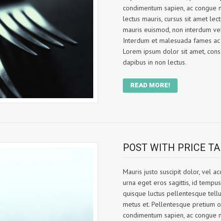
condimentum sapien, ac congue ne
lectus mauris, cursus sit amet lec
mauris euismod, non interdum velit 
Interdum et malesuada fames ac a
Lorem ipsum dolor sit amet, consec
dapibus in non lectus.
READ MORE!
POST WITH PRICE T
Mauris justo suscipit dolor, vel 
urna eget eros sagittis, id tempu
quisque luctus pellentesque tellus
metus et. Pellentesque pretium o
condimentum sapien, ac congue ne