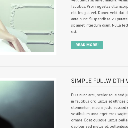
velit tellus sit amet magna. Vest
faucibus. Proin egestas ullamcorp
elit feugiat vel. Donec velit dui
ante nunc. Suspendisse vulputate
sit amet interdum diam. Nulla lect
est.
READ MORE!
SIMPLE FULLWIDTH 
Duis nunc arcu, scelerisque sed ju
in faucibus orci luctus et ultrice
elementum, mauris justo suscipit 
vestibulum urna eget eros sagitti
ornare. Eget quisque luctus pellen
dapibus sed metus et, pellentesq