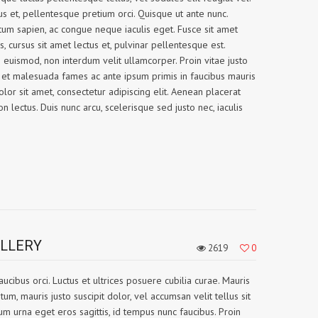
s et, pellentesque pretium orci. Quisque ut ante nunc.
m sapien, ac congue neque iaculis eget. Fusce sit amet
, cursus sit amet lectus et, pulvinar pellentesque est.
s euismod, non interdum velit ullamcorper. Proin vitae justo
dum et malesuada fames ac ante ipsum primis in faucibus mauris
lor sit amet, consectetur adipiscing elit. Aenean placerat
on lectus. Duis nunc arcu, scelerisque sed justo nec, iaculis
ALLERY
2619
0
ucibus orci. Luctus et ultrices posuere cubilia curae. Mauris
m, mauris justo suscipit dolor, vel accumsan velit tellus sit
m urna eget eros sagittis, id tempus nunc faucibus. Proin