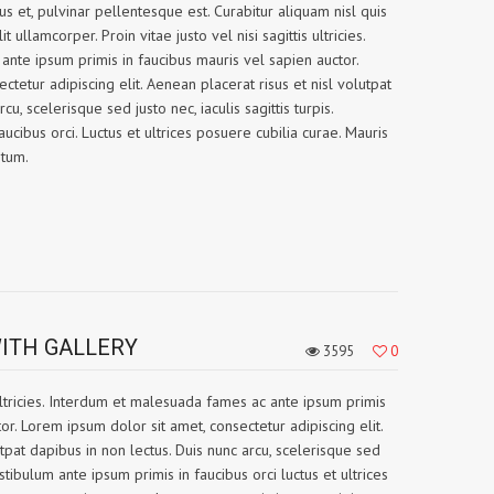
tus et, pulvinar pellentesque est. Curabitur aliquam nisl quis
ullamcorper. Proin vitae justo vel nisi sagittis ultricies.
nte ipsum primis in faucibus mauris vel sapien auctor.
tetur adipiscing elit. Aenean placerat risus et nisl volutpat
cu, scelerisque sed justo nec, iaculis sagittis turpis.
ucibus orci. Luctus et ultrices posuere cubilia curae. Mauris
ntum.
ITH GALLERY
3595
0
s ultricies. Interdum et malesuada fames ac ante ipsum primis
or. Lorem ipsum dolor sit amet, consectetur adipiscing elit.
tpat dapibus in non lectus. Duis nunc arcu, scelerisque sed
Vestibulum ante ipsum primis in faucibus orci luctus et ultrices