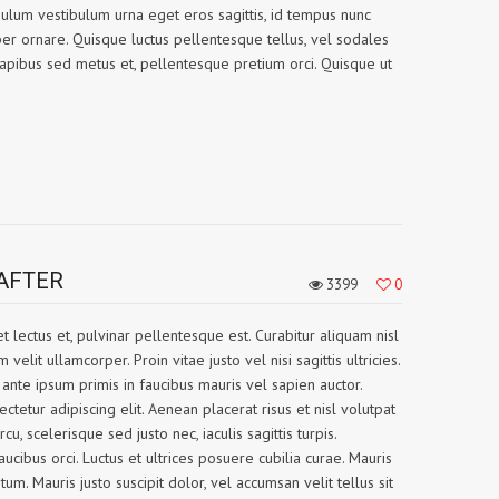
ibulum vestibulum urna eget eros sagittis, id tempus nunc
er ornare. Quisque luctus pellentesque tellus, vel sodales
, dapibus sed metus et, pellentesque pretium orci. Quisque ut
AFTER
3399
0
et lectus et, pulvinar pellentesque est. Curabitur aliquam nisl
elit ullamcorper. Proin vitae justo vel nisi sagittis ultricies.
nte ipsum primis in faucibus mauris vel sapien auctor.
tetur adipiscing elit. Aenean placerat risus et nisl volutpat
cu, scelerisque sed justo nec, iaculis sagittis turpis.
ucibus orci. Luctus et ultrices posuere cubilia curae. Mauris
m. Mauris justo suscipit dolor, vel accumsan velit tellus sit