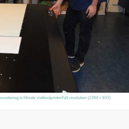
nvestering in Mimaki vlakbedprinter
Full resolution (1280 × 853)