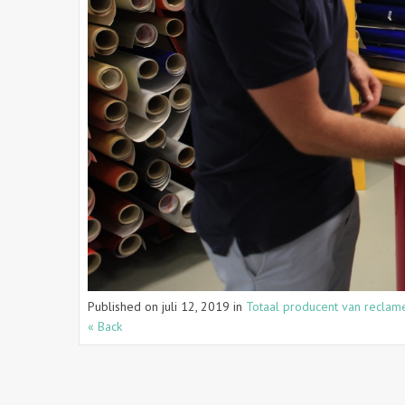
Published on
juli 12, 2019
in
Totaal producent van reclam
« Back