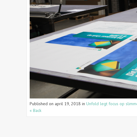
Published on
april 19, 2018
in
Unfold legt focus op slimm
« Back