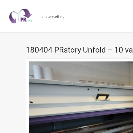
pr storytelling
180404 PRstory Unfold – 10 v