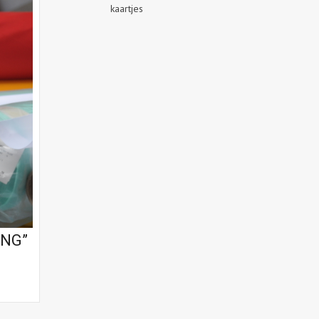
kaartjes
ING”