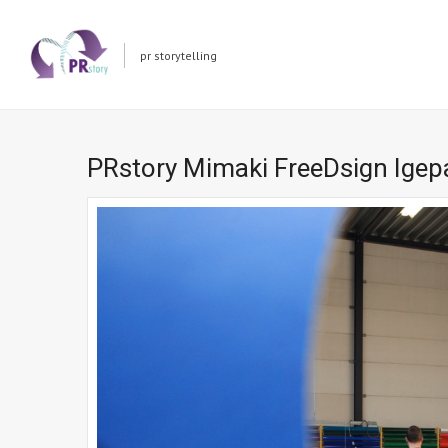
pr storytelling
PRstory Mimaki FreeDsign Igep