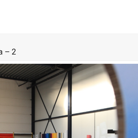
a – 2