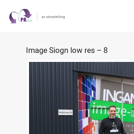
pr storytelling
Image Siogn low res – 8