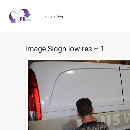
pr storytelling
Image Siogn low res – 1