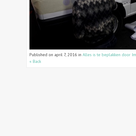
Published on
april 7, 2016
in
Alles is te beplakken door I
« Back