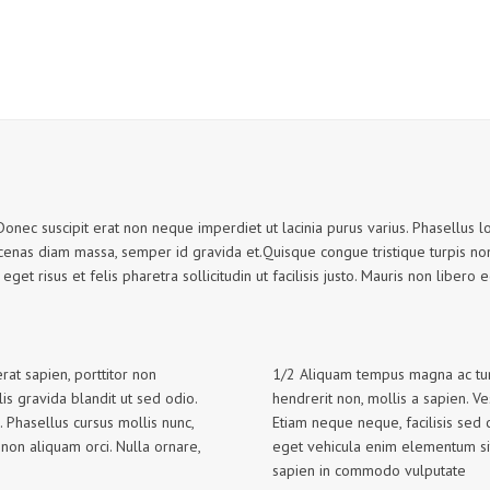
Donec suscipit erat non neque imperdiet ut lacinia purus varius. Phasellus l
ecenas diam massa, semper id gravida et.Quisque congue tristique turpis non
 eget risus et felis pharetra sollicitudin ut facilisis justo. Mauris non libero 
at sapien, porttitor non
1/2 Aliquam tempus magna ac turp
lis gravida blandit ut sed odio.
hendrerit non, mollis a sapien. Ve
 Phasellus cursus mollis nunc,
Etiam neque neque, facilisis sed 
non aliquam orci. Nulla ornare,
eget vehicula enim elementum sit 
sapien in commodo vulputate