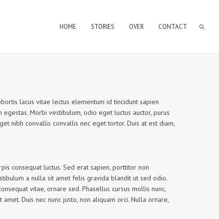
HOME
STORIES
OVER
CONTACT
obortis lacus vitae lectus elementum id tincidunt sapien
 egestas. Morbi vestibulum, odio eget luctus auctor, purus
eget nibh convallis convallis nec eget tortor. Duis at est diam,
is consequat luctus. Sed erat sapien, porttitor non
stibulum a nulla sit amet felis gravida blandit ut sed odio.
consequat vitae, ornare sed. Phasellus cursus mollis nunc,
amet. Duis nec nunc justo, non aliquam orci. Nulla ornare,